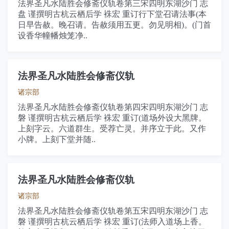
法界圣凡水陆胜会修斋仪轨卷第三宋四明东湖沙门 志
盘 谨撰明古杭云栖后学 袾宏 重订行下堂召请法事(本
日早告赦。晚召请。告赦须用五更。勿见明相)。(门首
设香华幢幡烛笼净..
法界圣凡水陆胜会修斋仪轨
诸宗部
法界圣凡水陆胜会修斋仪轨卷第四宋四明东湖沙门 志
磐 谨撰明古杭云栖后学 袾宏 重订(道场外设大黑牌。
上刻字云。六道群生。受荐亡灵。并序立于此。又作
小牌。上刻下堂并随..
法界圣凡水陆胜会修斋仪轨
诸宗部
法界圣凡水陆胜会修斋仪轨卷第五宋四明东湖沙门 志
磐 谨撰明古杭云栖后学 袾宏 重订(法师入道场上香。