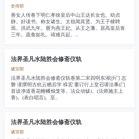
史传部
善女人传卷下明仁孝徐皇后中山王达长女也。幼贞
静。好读书。称女诸生。太祖闻其贤。为王子棣聘
焉。洪武九年。册为燕王妃。从王之藩。居高皇后丧
三年。蔬食如礼。靖难兵起。..
法界圣凡水陆胜会修斋仪轨
诸宗部
法界圣凡水陆胜会修斋仪轨卷第二宋四明东湖沙门 志
磐 谨撰明古杭云栖后学 袾宏 重订行上堂召请法事(门
首设净道香花幢幡烛笼等。法众动钹)。(法师施主上
香)。(表白唱言)。至..
法界圣凡水陆胜会修斋仪轨
诸宗部