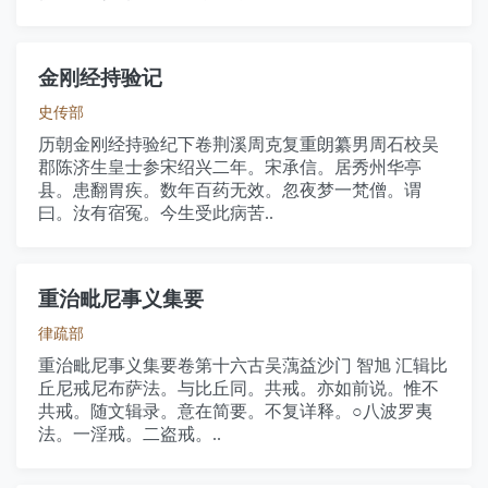
金刚经持验记
史传部
历朝金刚经持验纪下卷荆溪周克复重朗纂男周石校吴
郡陈济生皇士参宋绍兴二年。宋承信。居秀州华亭
县。患翻胃疾。数年百药无效。忽夜梦一梵僧。谓
曰。汝有宿冤。今生受此病苦..
重治毗尼事义集要
律疏部
重治毗尼事义集要卷第十六古吴蕅益沙门 智旭 汇辑比
丘尼戒尼布萨法。与比丘同。共戒。亦如前说。惟不
共戒。随文辑录。意在简要。不复详释。○八波罗夷
法。一淫戒。二盗戒。..