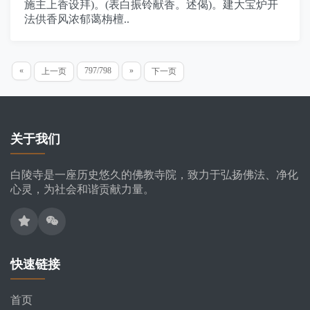
施主上香设拜)。(表白振铃献香。述偈)。建大宝炉开
法供香风浓郁蔼栴檀..
«
797/798
»
上一页
下一页
关于我们
白陵寺是一座历史悠久的佛教寺院，致力于弘扬佛法、净化
心灵，为社会和谐贡献力量。
快速链接
首页