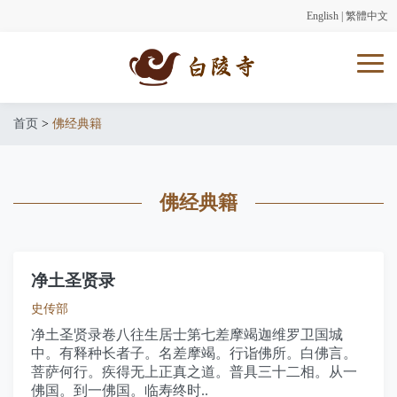
English
|
繁體中文
首页
>
佛经典籍
佛经典籍
净土圣贤录
史传部
净土圣贤录卷八往生居士第七差摩竭迦维罗卫国城
中。有释种长者子。名差摩竭。行诣佛所。白佛言。
菩萨何行。疾得无上正真之道。普具三十二相。从一
佛国。到一佛国。临寿终时..