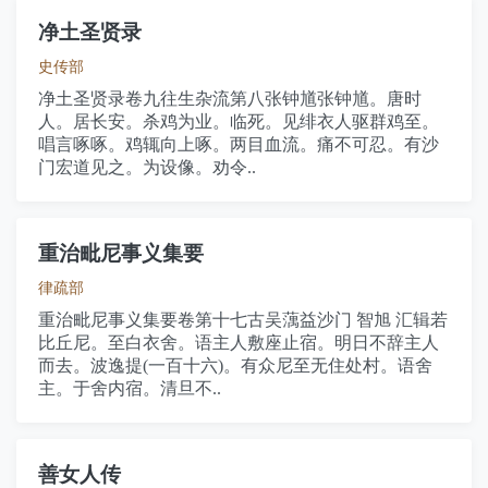
净土圣贤录
史传部
净土圣贤录卷九往生杂流第八张钟馗张钟馗。唐时
人。居长安。杀鸡为业。临死。见绯衣人驱群鸡至。
唱言啄啄。鸡辄向上啄。两目血流。痛不可忍。有沙
门宏道见之。为设像。劝令..
重治毗尼事义集要
律疏部
重治毗尼事义集要卷第十七古吴蕅益沙门 智旭 汇辑若
比丘尼。至白衣舍。语主人敷座止宿。明日不辞主人
而去。波逸提(一百十六)。有众尼至无住处村。语舍
主。于舍内宿。清旦不..
善女人传