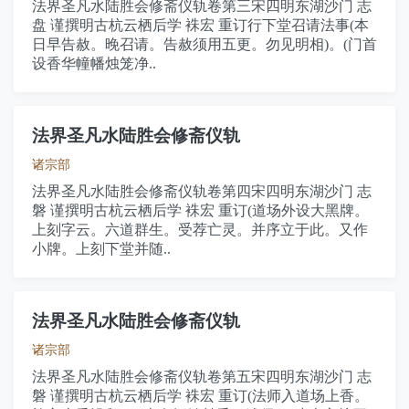
法界圣凡水陆胜会修斋仪轨卷第三宋四明东湖沙门 志
盘 谨撰明古杭云栖后学 袾宏 重订行下堂召请法事(本
日早告赦。晚召请。告赦须用五更。勿见明相)。(门首
设香华幢幡烛笼净..
法界圣凡水陆胜会修斋仪轨
诸宗部
法界圣凡水陆胜会修斋仪轨卷第四宋四明东湖沙门 志
磐 谨撰明古杭云栖后学 袾宏 重订(道场外设大黑牌。
上刻字云。六道群生。受荐亡灵。并序立于此。又作
小牌。上刻下堂并随..
法界圣凡水陆胜会修斋仪轨
诸宗部
法界圣凡水陆胜会修斋仪轨卷第五宋四明东湖沙门 志
磐 谨撰明古杭云栖后学 袾宏 重订(法师入道场上香。