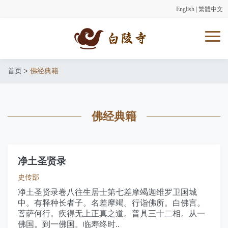
English
|
繁體中文
首页
>
佛经典籍
佛经典籍
净土圣贤录
史传部
净土圣贤录卷八往生居士第七差摩竭迦维罗卫国城
中。有释种长者子。名差摩竭。行诣佛所。白佛言。
菩萨何行。疾得无上正真之道。普具三十二相。从一
佛国。到一佛国。临寿终时..