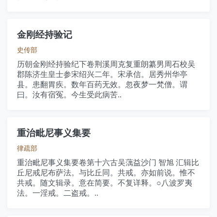
金刚经持验记
史传部
历朝金刚经持验纪下卷荆溪周克复重朗纂男周石校吴
郡陈济生皇士参宋绍兴二年。宋承信。居秀州华亭
县。患翻胃疾。数年百药无效。忽夜梦一梵僧。谓
曰。汝有宿冤。今生受此病苦..
重治毗尼事义集要
律疏部
重治毗尼事义集要卷第十六古吴蕅益沙门 智旭 汇辑比
丘尼戒尼布萨法。与比丘同。共戒。亦如前说。惟不
共戒。随文辑录。意在简要。不复详释。○八波罗夷
法。一淫戒。二盗戒。..