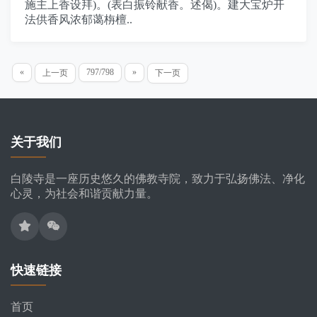
施主上香设拜)。(表白振铃献香。述偈)。建大宝炉开
法供香风浓郁蔼栴檀..
«
797/798
»
上一页
下一页
关于我们
白陵寺是一座历史悠久的佛教寺院，致力于弘扬佛法、净化
心灵，为社会和谐贡献力量。
快速链接
首页