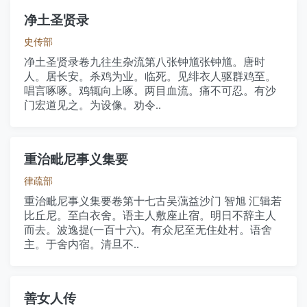
净土圣贤录
史传部
净土圣贤录卷九往生杂流第八张钟馗张钟馗。唐时
人。居长安。杀鸡为业。临死。见绯衣人驱群鸡至。
唱言啄啄。鸡辄向上啄。两目血流。痛不可忍。有沙
门宏道见之。为设像。劝令..
重治毗尼事义集要
律疏部
重治毗尼事义集要卷第十七古吴蕅益沙门 智旭 汇辑若
比丘尼。至白衣舍。语主人敷座止宿。明日不辞主人
而去。波逸提(一百十六)。有众尼至无住处村。语舍
主。于舍内宿。清旦不..
善女人传