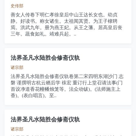
史传部
善女人传卷下明仁孝徐皇后中山王达长女也。幼贞
静。好读书。称女诸生。太祖闻其贤。为王子棣聘
焉。洪武九年。册为燕王妃。从王之藩。居高皇后丧
三年。蔬食如礼。靖难兵起。..
法界圣凡水陆胜会修斋仪轨
诸宗部
法界圣凡水陆胜会修斋仪轨卷第二宋四明东湖沙门 志
磐 谨撰明古杭云栖后学 袾宏 重订行上堂召请法事(门
首设净道香花幢幡烛笼等。法众动钹)。(法师施主上
香)。(表白唱言)。至..
法界圣凡水陆胜会修斋仪轨
诸宗部