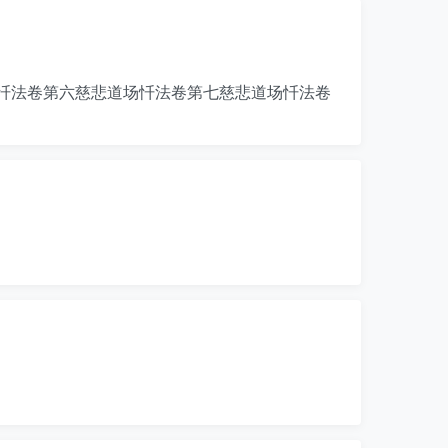
忏法卷第六慈悲道场忏法卷第七慈悲道场忏法卷