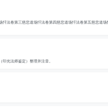
场忏法卷第三慈悲道场忏法卷第四慈悲道场忏法卷第五慈悲道场
（印光法师鉴定）整理并注音。