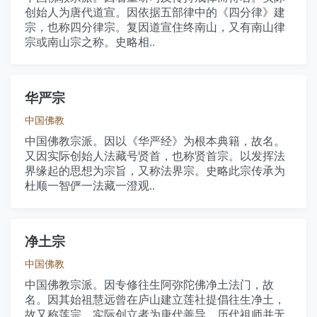
创始人为唐代道宣。因依据五部律中的《四分律》建
宗，也称四分律宗。复因道宣住终南山，又有南山律
宗或南山宗之称。史略相..
华严宗
中国佛教
中国佛教宗派。因以《华严经》为根本典籍，故名。
又因实际创始人法藏号贤首，也称贤首宗。以发挥法
界缘起的思想为宗旨，又称法界宗。史略此宗传承为
杜顺一智俨一法藏一澄观..
净土宗
中国佛教
中国佛教宗派。因专修往生阿弥陀佛净土法门，故
名。因其始祖慧远曾在庐山建立莲社提倡往生净土，
故又称莲宗。实际创立者为唐代善导。历代祖师并无