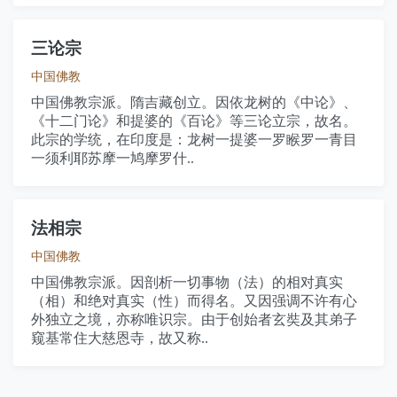
三论宗
中国佛教
中国佛教宗派。隋吉藏创立。因依龙树的《中论》、
《十二门论》和提婆的《百论》等三论立宗，故名。
此宗的学统，在印度是：龙树一提婆一罗睺罗一青目
一须利耶苏摩一鸠摩罗什..
法相宗
中国佛教
中国佛教宗派。因剖析一切事物（法）的相对真实
（相）和绝对真实（性）而得名。又因强调不许有心
外独立之境，亦称唯识宗。由于创始者玄奘及其弟子
窥基常住大慈恩寺，故又称..