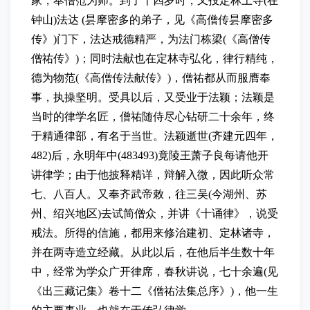
家，奉僧范为师。到了十四岁时，又投定林上寺(在
钟山)法达 (昙摩密多的弟子，见《高僧传昙摩密多
传》)门下，法达戒德精严，为法门栋梁(《高僧传
僧祐传》)；同时法献也在定林寺弘化，律行精纯，
德为物范(《高僧传法献传》)，僧祐都从而服膺奉
事，执操坚明。受具以后，又受业于法颖；法颖是
当时的律学名匠，僧祐随侍尽心钻研二十余年，终
于精通律部，有名于当世。法颖逝世(齐建元四年，
482)后，永明年中(483493)竟陵王萧子良每请他开
讲律学；由于他披释精详，辩解入微，因此听众常
七、八百人。又奉齐武帝敕，往三吴(今湖州、苏
州、绍兴地区)去试简僧众，并讲《十诵律》，说受
戒法。所得的信施，都用来修治建初、定林诸寺，
并在两寺造立经藏。从此以后，在他后半生数十年
中，经常为学众广开律席，春秋讲说，七十余遍(见
《出三藏记集》卷十二《僧祐法集总序》)，他一生