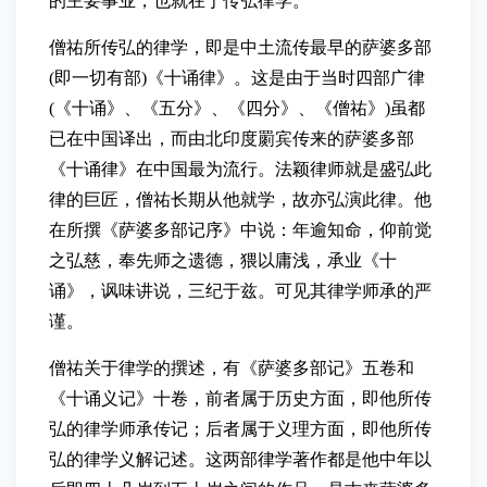
的主要事业，也就在于传弘律学。
僧祐所传弘的律学，即是中土流传最早的萨婆多部
(即一切有部)《十诵律》。这是由于当时四部广律
(《十诵》、《五分》、《四分》、《僧祐》)虽都
已在中国译出，而由北印度罽宾传来的萨婆多部
《十诵律》在中国最为流行。法颖律师就是盛弘此
律的巨匠，僧祐长期从他就学，故亦弘演此律。他
在所撰《萨婆多部记序》中说：年逾知命，仰前觉
之弘慈，奉先师之遗德，猥以庸浅，承业《十
诵》，讽味讲说，三纪于兹。可见其律学师承的严
谨。
僧祐关于律学的撰述，有《萨婆多部记》五卷和
《十诵义记》十卷，前者属于历史方面，即他所传
弘的律学师承传记；后者属于义理方面，即他所传
弘的律学义解记述。这两部律学著作都是他中年以