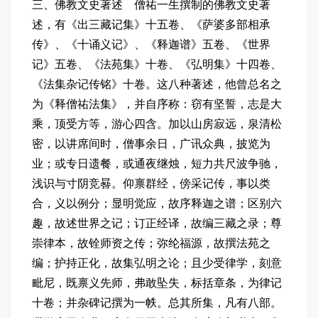
三、佛教文史著述 僧祐一生撰制的佛教文史著
述，有《出三藏记集》十五卷、《萨婆多部相承
传》、《十诵义记》、《释迦谱》五卷、《世界
记》五卷、《法苑集》十卷、《弘明集》十四卷、
《法集杂记传铭》十卷。这八种著述，他曾总名之
为《释僧祐法集》，并自序称：窃有坚誓，志是大
乘，顶受方等，游心四含。加以山房寂远，泉清松
密，以讲席间时，僧事余日，广讯众典，披览为
业；或专日遗餐，或通夜继烛，短力共尺波争驰，
浅识与寸阴竞晷。仰禀群经，傍采记传，事以类
合，义以例分；显明觉应，故序释迦之谱；区别六
趣，故述世界之记；订正经译，故编三藏之录；尊
崇律本，故铨师资之传；弥纶福源，故撰法苑之
编；护持正化，故集弘明之论；且少受律学，刻意
毗尼，既禀义先师，弗敢坠失，标括章条，为律记
十卷；并杂碑记撰为一帙。总其所集，凡有八部。