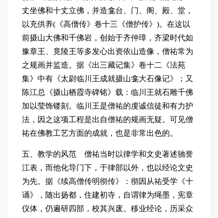
丈坐佛和十丈立佛，并造龛台、门、阁、殿、堂，
以充供养(《高僧传》卷十三《僧护传》)。在这以
前摄山大佛和千佛岩，创始于齐仲璋，齐梁时代如
豫章王、竟陵王等多发心出资依山造像，僧祐常为
之规画并监造。据《出三藏记集》卷十二《法苑
集》中有《太尉临川王成就摄山龛大石像记》；又
陈江总《摄山栖霞寺碑铭》载：临川王就石雕千佛
加以莹饰镂刻。临川王是僧祐的虔诚信徒和有力护
法，因之这项工程是出自僧祐的规画无疑。可见僧
祐在佛教工艺方面的成就，也是非常出色的。
五、教学的风范 僧祐当时以律学和文史著述驰誉
江表，而他化导门下，于律部以外，也以经论文史
为先。据《续高僧传明彻传》：彻因从祐受学《十
诵》，随出扬都，住建初寺，自谓律为绳墨，宪章
仪体，仍遍研四部，校其兴废。移业经论，历采众