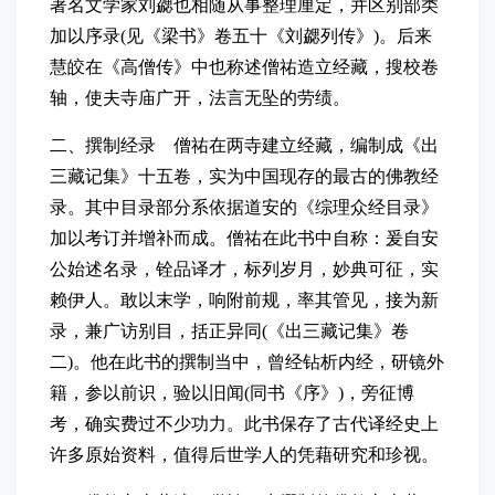
著名文学家刘勰也相随从事整理厘定，并区别部类
加以序录(见《梁书》卷五十《刘勰列传》)。后来
慧皎在《高僧传》中也称述僧祐造立经藏，搜校卷
轴，使夫寺庙广开，法言无坠的劳绩。
二、撰制经录 僧祐在两寺建立经藏，编制成《出
三藏记集》十五卷，实为中国现存的最古的佛教经
录。其中目录部分系依据道安的《综理众经目录》
加以考订并增补而成。僧祐在此书中自称：爰自安
公始述名录，铨品译才，标列岁月，妙典可征，实
赖伊人。敢以末学，响附前规，率其管见，接为新
录，兼广访别目，括正异同(《出三藏记集》卷
二)。他在此书的撰制当中，曾经钻析内经，研镜外
籍，参以前识，验以旧闻(同书《序》)，旁征博
考，确实费过不少功力。此书保存了古代译经史上
许多原始资料，值得后世学人的凭藉研究和珍视。