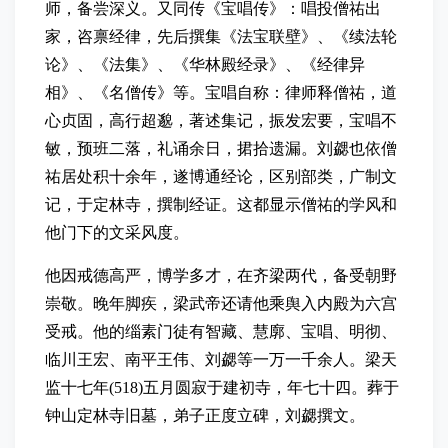
师，备尝深义。又同传《宝唱传》：唱投僧祐出
家，咨禀经律，先后撰集《法宝联壁》、《续法轮
论》、《法集》、《华林殿经录》、《经律异
相》、《名僧传》等。宝唱自称：律师释僧祐，道
心贞固，高行超邈，著述集记，振发宏要，宝唱不
敏，预班二落，礼诵余日，捃拾遗漏。刘勰也依僧
祐居处积十余年，遂博通经论，区别部类，广制文
记，于定林寺，撰制经证。这都显示僧祐的学风和
他门下的文采风度。
他因戒德高严，博学多才，在齐梁两代，备受朝野
崇敬。晚年脚疾，梁武帝还请他乘舆入内殿为六宫
受戒。他的缁素门徒有智藏、慧廓、宝唱、明彻、
临川王宏、南平王伟、刘勰等一万一千余人。梁天
监十七年(518)五月圆寂于建初寺，年七十四。葬于
钟山定林寺旧墓，弟子正度立碑，刘勰撰文。