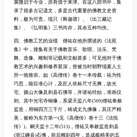
冀微启于今业，庶有借于来津。在这八部书中，集
录了很多古记遗文，多是古代重要的佛教文史资
料，极为可贵。现只《释迦谱》、《出三藏记
集》、《弘明集》三书尚存，其余五种均佚。
四、佛教工艺的业绩 僧祐在他所撰述的《法苑
集》中，搜集有关于佛教音乐、歌呗、法乐、梵
舞、造像、雕制等记载和文献甚多；可见他对于佛
教艺术的兴趣和修养甚深，曾被当时朝野缁素人士
所一致推崇。如《高僧传》卷十一本传载：祐为性
巧思，能目准心计，及匠人依标尺寸无爽，故光
宅、摄山大像及剡县石佛等，并请祐经始，准画仪
则。其中光宅寺铜像，系梁天监八年(509)僧祐奉敕
监造，用铜四万三千斤，铸成丈九佛像，其庄严精
美，被称为东方第一(见《高僧传》卷十三《法悦
传》)。嗣天监十二年(513)，僧祐又奉敕监造剡县
(浙江嵊县)石佛，前后雕刻四年，造成极精美的五