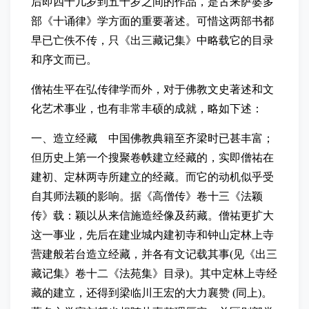
后即四十几岁到五十岁之间的作品，是古来萨婆多
部《十诵律》学方面的重要著述。可惜这两部书都
早已亡佚不传，只《出三藏记集》中略载它的目录
和序文而已。
僧祐生平在弘传律学而外，对于佛教文史著述和文
化艺术事业，也有非常丰硕的成就，略如下述：
一、造立经藏 中国佛教典籍至齐梁时已甚丰富；
但历史上第一个搜聚卷帙建立经藏的，实即僧祐在
建初、定林两寺所建立的经藏。而它的动机似乎受
自其师法颖的影响。据《高僧传》卷十三《法颖
传》载：颖以从来信施造经像及药藏。僧祐更扩大
这一事业，先后在建业城内建初寺和钟山定林上寺
营建般若台造立经藏，并各有文记载其事(见《出三
藏记集》卷十二《法苑集》目录)。其中定林上寺经
藏的建立，还得到梁临川王宏的大力襄赞 (同上)。