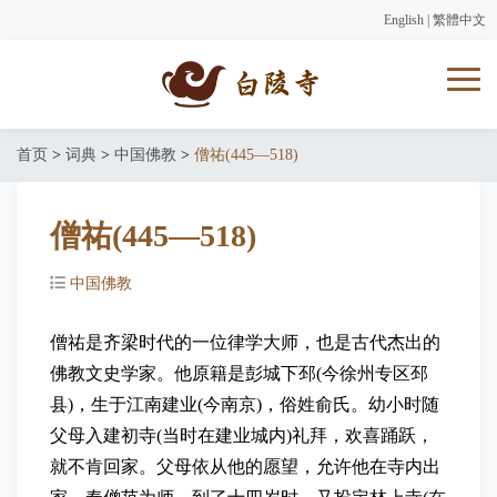
English
|
繁體中文
首页
>
词典
>
中国佛教
>
僧祐(445—518)
僧祐(445—518)
中国佛教
僧祐是齐梁时代的一位律学大师，也是古代杰出的
佛教文史学家。他原籍是彭城下邳(今徐州专区邳
县)，生于江南建业(今南京)，俗姓俞氏。幼小时随
父母入建初寺(当时在建业城内)礼拜，欢喜踊跃，
就不肯回家。父母依从他的愿望，允许他在寺内出