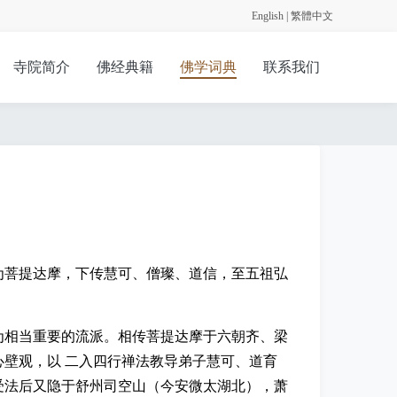
English
|
繁體中文
寺院简介
佛经典籍
佛学词典
联系我们
为菩提达摩，下传慧可、僧璨、道信，至五祖弘
为相当重要的流派。相传菩提达摩于六朝齐、梁
心壁观，以 二入四行禅法教导弟子慧可、道育
受法后又隐于舒州司空山（今安微太湖北），萧