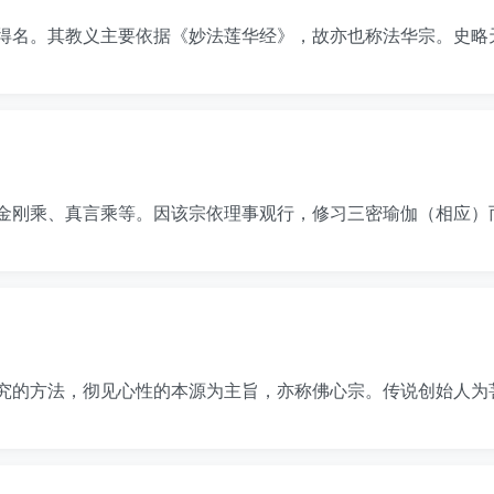
得名。其教义主要依据《妙法莲华经》，故亦也称法华宗。史略
金刚乘、真言乘等。因该宗依理事观行，修习三密瑜伽（相应）
究的方法，彻见心性的本源为主旨，亦称佛心宗。传说创始人为