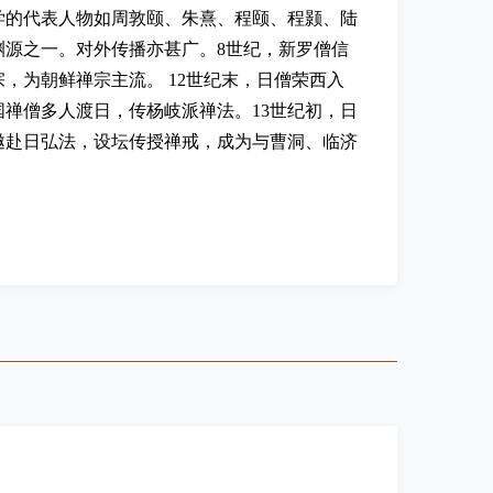
学的代表人物如周敦颐、朱熹、程颐、程颢、陆
源之一。对外传播亦甚广。8世纪，新罗僧信
，为朝鲜禅宗主流。 12世纪末，日僧荣西入
禅僧多人渡日，传杨岐派禅法。13世纪初，日
邀赴日弘法，设坛传授禅戒，成为与曹洞、临济