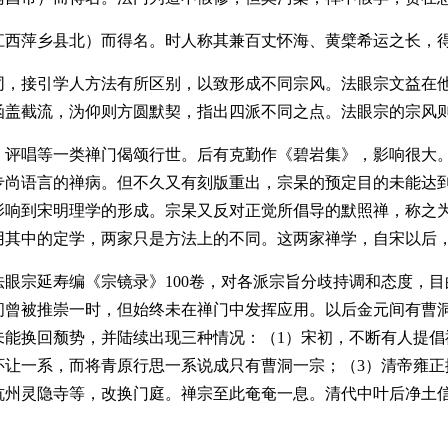
江西萍乡县北）而得名。时人称其兼百丈怀海、黄檗希运之长，
同，接引学人方法有所区别，以致形成不同宗风。法眼宗文益在
函盖截流，沩仰则方圆默契，指出四派不同之点。法眼宗的宗风则
、评唱等一类禅门偈颂行世。后有克勤作《碧岩集》，影响很大
专尚语言的禅病。但不久又有刻版重出，宗杲的预定目的未能达
影响到宋明理学的形成。宗杲又反对正觉所倡导的默照禅，称之
用其中的定学，两家只是方法上的不同。这两家禅学，自宋以后
眼宗延寿编《宗镜录》100卷，对各派宗旨分歧持调和态度，目
间曾被推崇一时，但始终未在禅门中发挥应用。以后金元间有曹
未能换回颓势，并陆续出现三种情况：（1）宋初，不断有人提倡
怀让一系，而将青原行思一系说成只有曹洞一宗；（3）清帝雍正
杭州灵隐寺等，改换门庭。禅宗至此奄奄一息。清代中叶后净土