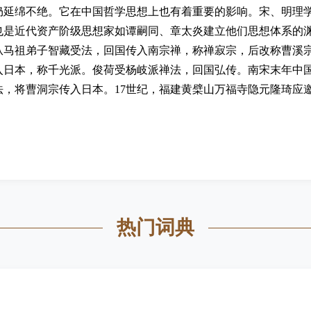
仍延绵不绝。它在中国哲学思想上也有着重要的影响。宋、明理
也是近代资产阶级思想家如谭嗣同、章太炎建立他们思想体系的渊
马祖弟子智藏受法，回国传入南宗禅，称禅寂宗，后改称曹溪宗
入日本，称千光派。俊荷受杨岐派禅法，回国弘传。南宋末年中国
法，将曹洞宗传入日本。17世纪，福建黄檗山万福寺隐元隆琦应
热门词典