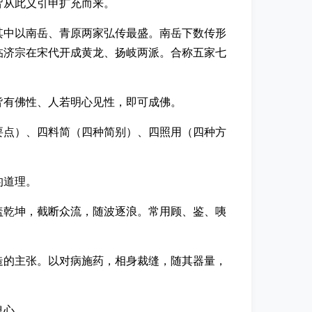
皆从此义引申扩充而来。
其中以南岳、青原两家弘传最盛。南岳下数传形
临济宗在宋代开成黄龙、扬岐两派。合称五家七
皆有佛性、人若明心见性，即可成佛。
要点）、四料简（四种简别）、四照用（四种方
的道理。
盖乾坤，截断众流，随波逐浪。常用顾、鉴、咦
造的主张。以对病施药，相身裁缝，随其器量，
息心。