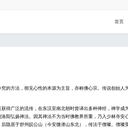
首页
参究的方法，彻见心性的本源为主旨，亦称佛心宗。传说创始人
。
获得广泛的流传，在东汉至南北朝时曾译出多种禅经，禅学成
前后到洛阳弘扬禅法。因其禅法不为当时佛教界所重，乃入少林寺安
卷。后隐居于舒州皖公山（今安微潜山东北），传法于僧璨。僧璨