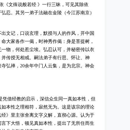
依《文殊说般若经 》一行三昧，可见其除依
于弘忍。其另一弟子法融在金陵（今江苏南京）
不出文记，口说玄理，默授与人的作风，开中国
，命大家各作一偈，时神秀作偈：身是菩提树，
无一物，何处惹尘埃。弘忍认可，并秘密传以衣
，并传授无相戒。嗣法弟子有行思、怀让、神
寺弘禅，20余年中门人云集，是为北宗。神会
。
是凭借经教的启示，深信众生同一真如本性，但
真如本性之理相符，寂然无为。这是该宗的理论
坛经》里主张舍离文字义解，直彻心源。认为于
闻言下大悟，顿见真如本性，提出了无所住而生