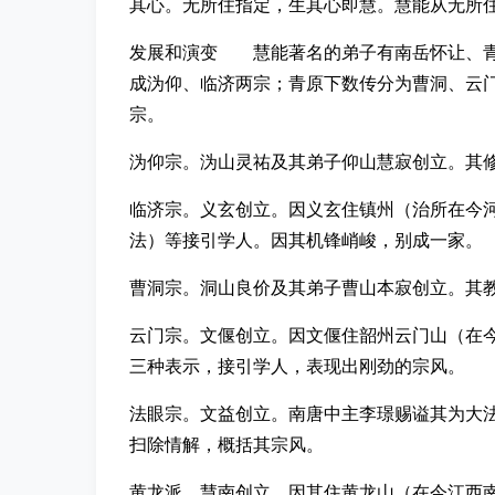
其心。无所住指定，生其心即慧。慧能从无所
发展和演变 慧能著名的弟子有南岳怀让、青
成沩仰、临济两宗；青原下数传分为曹洞、云
宗。
沩仰宗。沩山灵祐及其弟子仰山慧寂创立。其
临济宗。义玄创立。因义玄住镇州（治所在今
法）等接引学人。因其机锋峭峻，别成一家。
曹洞宗。洞山良价及其弟子曹山本寂创立。其
云门宗。文偃创立。因文偃住韶州云门山（在
三种表示，接引学人，表现出刚劲的宗风。
法眼宗。文益创立。南唐中主李璟赐谥其为大
扫除情解，概括其宗风。
黄龙派。慧南创立。因其住黄龙山（在今江西