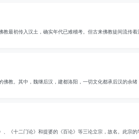
佛教最初传入汉土，确实年代已难稽考。但古来佛教徒间流传着
时代的佛教。其中，魏继后汉，建都洛阳，一切文化都承后汉的余
》、《十二门论》和提婆的《百论》等三论立宗，故名。此宗的