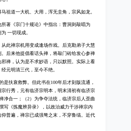
得马祖道一大机、大用，浑无圭角，宗风如龙。
他所著《宗门十规论》中指出：曹洞则敲唱为
为 一切现成。
。从此禅宗机用变成逢场作戏。后克勤弟子大慧
到。后来他提倡看话头禅，将敲门砖给发心参禅
为邪禅，认为是不求妙语，只以默照。实际上看
，经元明清三代，至今不绝。
的是扶衰救弊。但此书在100年后才刻版流通，
洞宗行秀，元有临济宗明本，明末清初有临济宗
禅净合一；（2）为争夺法统，临济宗后人歪曲
撰写《拣魔辨异录》，以政治威力干涉禅宗内
信仰普遍，禅宗已成强弩之末，不穿鲁缟。近代