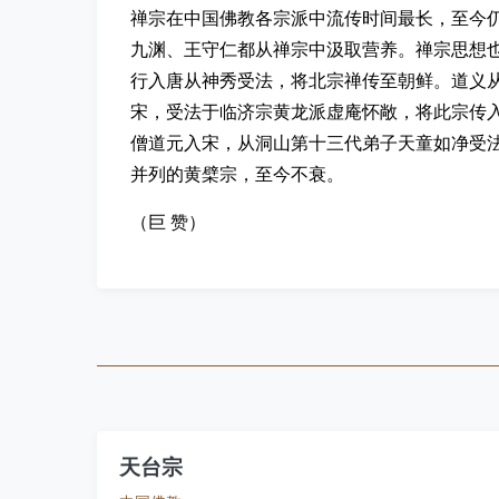
禅宗在中国佛教各宗派中流传时间最长，至今
九渊、王守仁都从禅宗中汲取营养。禅宗思想
行入唐从神秀受法，将北宗禅传至朝鲜。道义从
宋，受法于临济宗黄龙派虚庵怀敞，将此宗传
僧道元入宋，从洞山第十三代弟子天童如净受
并列的黄檗宗，至今不衰。
（巨 赞）
天台宗