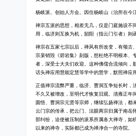
杨岐派。创始人方会。因住杨岐山（治所在今
禅宗五派的思想，相差无几，仅是门庭施设不
用，临济则互换为机，韶阳（指云门引者）则
禅宗在五家七宗以后，禅风有所改变，有颂古
宗杲销毁《碧岩集》刻版，想杜绝不明根本、
者，深受士大夫们欢迎。这种佛儒合流倾向，
话头禅应用慧能定慧等学中的慧学，默照禅应
正值禅宗流弊严重，临济、曹洞互争短长时，法
不久又被增改，至明代才恢复旧观。清雍正年
圆悟、曹洞宗元贤等宗师，继续弘扬禅法，都
云门宗的传承，把云门、法眼两宗归属于南岳
部纠纷，迫使被压制的派系所属各大禅寺，如
以来的禅寺，实际都已成为禅净合一的寺院。