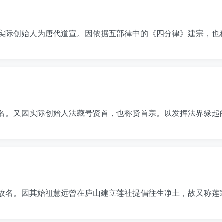
实际创始人为唐代道宣。因依据五部律中的《四分律》建宗，也
名。又因实际创始人法藏号贤首，也称贤首宗。以发挥法界缘起
故名。因其始祖慧远曾在庐山建立莲社提倡往生净土，故又称莲