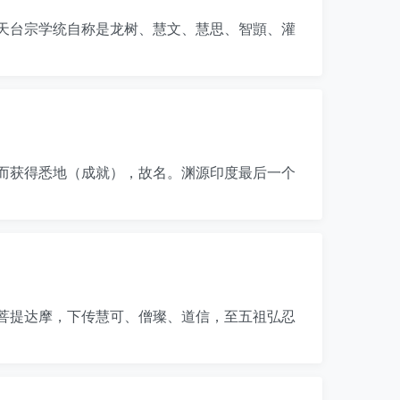
天台宗学统自称是龙树、慧文、慧思、智顗、灌
而获得悉地（成就），故名。渊源印度最后一个
菩提达摩，下传慧可、僧璨、道信，至五祖弘忍