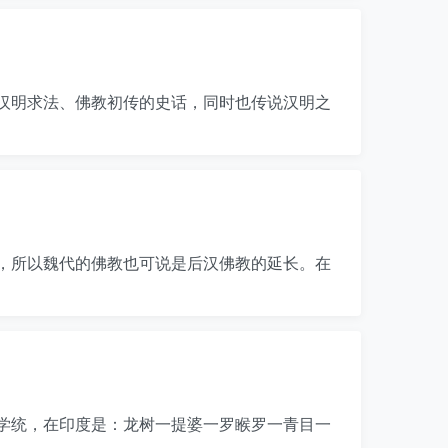
汉明求法、佛教初传的史话，同时也传说汉明之
绪，所以魏代的佛教也可说是后汉佛教的延长。在
学统，在印度是：龙树一提婆一罗睺罗一青目一