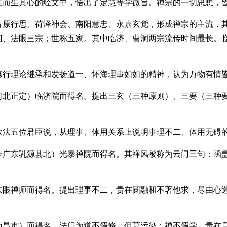
住而生其心的经文中，悟出了定慧等学微旨。禅宗的一切思想，
原行思、荷泽神会、南阳慧忠、永嘉玄觉，形成禅宗的主流，
门、法眼三宗；世称五家。其中临济、曹洞两宗流传时间最长。
修行理论继承和发扬道一、怀海理事如如的精神，认为万物有情
河北正定）临济院而得名。提出三玄（三种原则）、三要（三种
教法五位君臣说，从理事、体用关系上说明事理不二、体用无碍
今广东乳源县北）光泰禅院而得名。其禅风被称为云门三句：函
法眼禅师而得名。提出理事不二，贵在圆融和不著他求，尽由心
南昌市）而得名。法门为道不假修，但莫污染；禅不假学，贵在