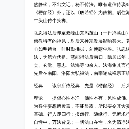
然静坐，不出文记，秘不传法。唯有道信侍璨9
《楞伽经》外，还以《般若经》为依据。后住
牛头山传牛头禅。
弘忍得法后即至双峰山东冯茂山（一作冯墓山
佛教特有的禅风，对后来禅宗发展影响甚大。
心如明镜台；时时勤拂拭，勿使惹尘埃。弘忍
法，为第六代祖。慧能得法后南归，隐居15
会、玄觉、慧忠、法海等40余人。法海集其言
先后在南阳、洛阳大弘禅法，南宗遂成禅宗正
经典 该宗所依经典，先是《楞伽经》，后为
理论 提倡心性本净，佛性本有，见性成佛。
为客尘妄想所覆盖，不能显露，所以要令其舍
基础。行入即四行：报怨行、随缘行、无所求
自性中，万法皆见；一切法自在性，名为清净