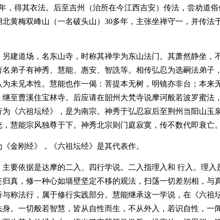
年，得其衣法。后至吉州（治所在今江西吉安）传法，尝劝道俗
湖北黄梅双峰山（一名破头山）30多年，主张坐禅守一，并传法
）另建道场，名东山寺，时称其禅学为东山法门。其萧然静坐，
著名弟子有神秀、慧能、惠安、智詵等。相传弘忍为选嗣法弟子
认为未见本性。慧能也作一偈：菩提本无树，明镜亦非台；本来
年，继至曹溪住宝林寺。后应请在韶州大梵寺说摩诃般若波罗蜜法
行为《六祖坛经》，是为南宗。神秀于弘忍寂后至荆州当阳山玉泉
统，慧能宗风独尊于下。神秀北宗则门庭寂寞，传不数代即衰亡
《金刚经》，《六祖坛经》是其代表作。
主要依据是达摩的二入、四行学说。二入指理入和 行入。理入
妄归真，修一种心如墙壁坚定不移的观法，扫荡一切差别相，与
行与称法行，属于修行实践部分。慧能继承这一学说，在《六祖
法身。一切般若智慧，皆从自性而生，不从外入，若识自性，一