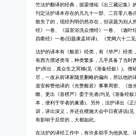
竺法护翻译的经典，据梁僧祐《出三藏记集》
刊定法护译本存在的凡九十一部、二百零八卷(
散失了的，现经判明仍然存在，但误题为别人所
经》一卷、《温室浴洗众僧经》一卷、《迦叶结
四衢经》一卷(旧题康孟祥译)、《梵网六十二
法护的译本有《般若》经类，有《华严》经类
有西方撰述类等，种类繁多，几乎具备了当时
护)所出，真众生之冥梯(见《渐备经叙》)。
尽，一改从前译家随意删略的偏向，所以他的
道安称赞他译的《光赞般若》事事周密、《放光
瞻、更出《首楞严》委于先者(均见《渐备经叙
本，便利于学者的兼通)。另外，法护译出《
训，讲出深义，并还在檀施大会中日夜讲说(见
有影响于后世的，大都如此。
在法护的译经工作中，有许多助手为他执笔、