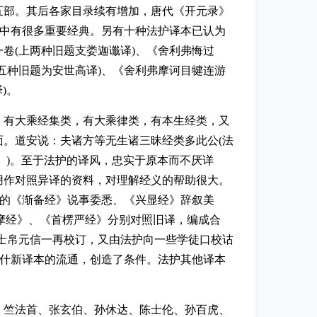
五部。其后各家目录续有增加，唐代《开元录》
其中有很多重要经典。另有十种法护译本已认为
卷(上两种旧题支娄迦谶译)、《舍利弗悔过
五种旧题为安世高译)、《舍利弗摩诃目犍连游
)。
，有大乘经集类，有大乘律类，有本生经类，又
。道安说：夫诸方等无生诸三昧经类多此公(法
》)。至于法护的译风，忠实于原本而不厌详
用作对照异译的资料，对理解经义的帮助很大。
译的《渐备经》说事委悉、《兴显经》辞叙美
维摩经》、《首楞严经》分别对照旧译，编成合
士帛元信一再校订，又由法护向一些学徒口校诂
罗什新译本的流通，创造了条件。法护其他译本
、竺法首、张玄伯、孙休达、陈士伦、孙百虎、