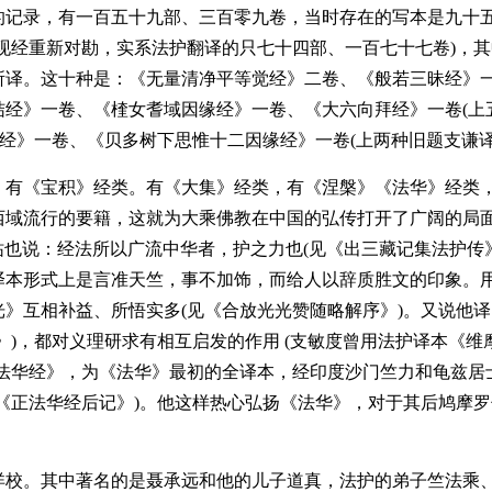
的记录，有一百五十九部、三百零九卷，当时存在的写本是九十
现经重新对勘，实系法护翻译的只七十四部、一百七十七卷)，
译。这十种是：《无量清净平等觉经》二卷、《般若三昧经》一
经》一卷、《楏女耆域因缘经》一卷、《大六向拜经》一卷(上
见经》一卷、《贝多树下思惟十二因缘经》一卷(上两种旧题支谦译
，有《宝积》经类。有《大集》经类，有《涅槃》《法华》经类
西域流行的要籍，这就为大乘佛教在中国的弘传打开了广阔的局面
僧祐也说：经法所以广流中华者，护之力也(见《出三藏记集法护传
译本形式上是言准天竺，事不加饰，而给人以辞质胜文的印象。
》互相补益、所悟实多(见《合放光光赞随略解序》)。又说他
》)，都对义理研求有相互启发的作用 (支敏度曾用法护译本《
正法华经》，为《法华》最初的全译本，经印度沙门竺力和龟兹居
《正法华经后记》)。他这样热心弘扬《法华》，对于其后鸠摩
详校。其中著名的是聂承远和他的儿子道真，法护的弟子竺法乘