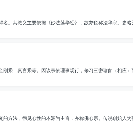
得名。其教义主要依据《妙法莲华经》，故亦也称法华宗。史略
金刚乘、真言乘等。因该宗依理事观行，修习三密瑜伽（相应）
究的方法，彻见心性的本源为主旨，亦称佛心宗。传说创始人为