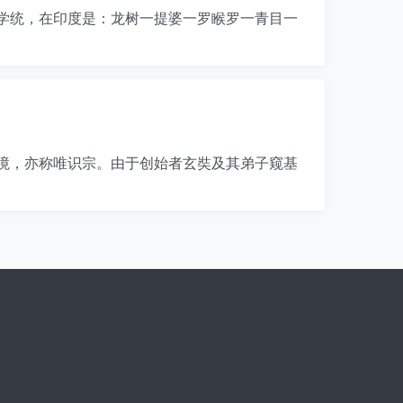
学统，在印度是：龙树一提婆一罗睺罗一青目一
境，亦称唯识宗。由于创始者玄奘及其弟子窥基