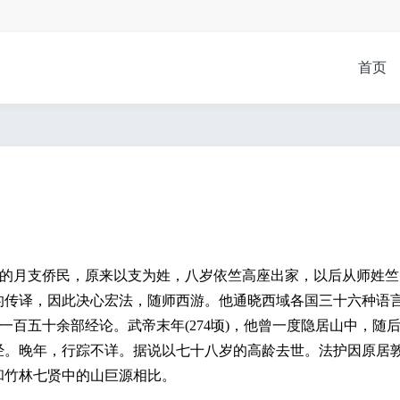
首页
煌的月支侨民，原来以支为姓，八岁依竺高座出家，以后从师姓竺
的传译，因此决心宏法，随师西游。他通晓西域各国三十六种语
译出了一百五十余部经论。武帝末年(274顷)，他曾一度隐居山中
经。晚年，行踪不详。据说以七十八岁的高龄去世。法护因原居
和竹林七贤中的山巨源相比。