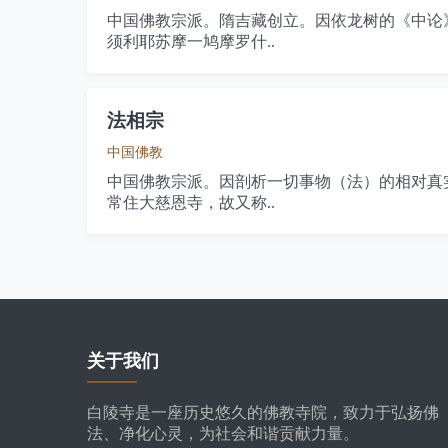
中国佛教宗派。隋吉藏创立。因依龙树的《中论
须利耶苏摩一鸠摩罗什..
法相宗
中国佛教
中国佛教宗派。因剖析一切事物（法）的相对真
常住大慈恩寺，故又称..
关于我们
白陵寺是一座历史悠久的佛教寺院，致力于弘扬佛
法、净化心灵，为社会和谐贡献力量。