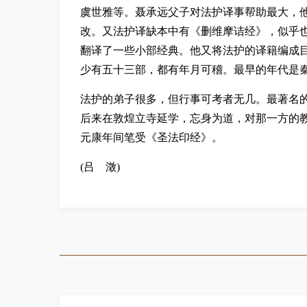
虞世雅等。聂承远父子对法护译事帮助最大，
改。又法护译缺本中有《删维摩诘经》，似乎
翻译了一些小部经典。他又将法护的译籍编成目
少有五十三部，都有年月可稽。最早的年代是秦
法护的弟子很多，但行事可考者无几。最著名
后来在敦煌立寺延学，忘身为道，对那一方的
元康年间笔受《圣法印经》。
(吕 澂)