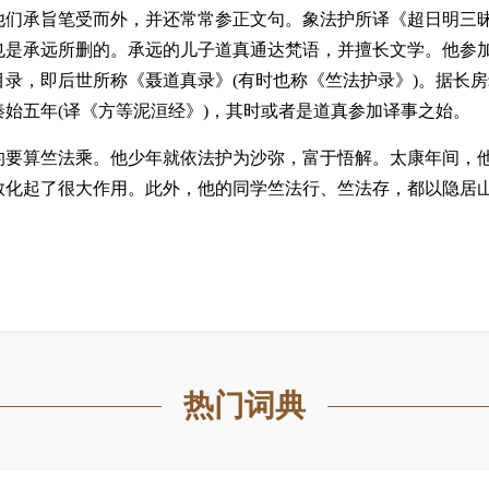
他们承旨笔受而外，并还常常参正文句。象法护所译《超日明三
也是承远所删的。承远的儿子道真通达梵语，并擅长文学。他参
录，即后世所称《聂道真录》(有时也称《竺法护录》)。据长
始五年(译《方等泥洹经》)，其时或者是道真参加译事之始。
的要算竺法乘。他少年就依法护为沙弥，富于悟解。太康年间，
教化起了很大作用。此外，他的同学竺法行、竺法存，都以隐居
热门词典