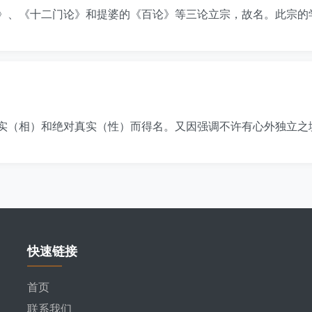
》、《十二门论》和提婆的《百论》等三论立宗，故名。此宗的
实（相）和绝对真实（性）而得名。又因强调不许有心外独立之
快速链接
首页
联系我们