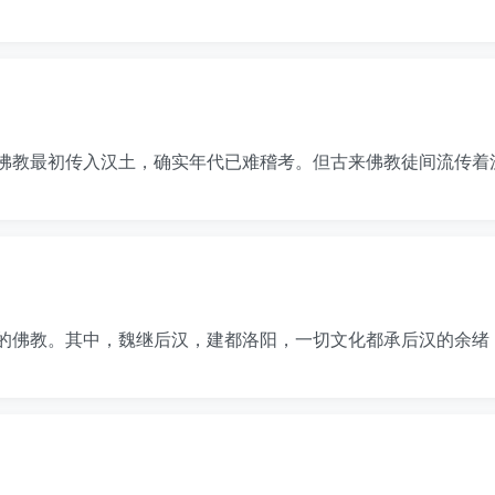
佛教最初传入汉土，确实年代已难稽考。但古来佛教徒间流传着
时代的佛教。其中，魏继后汉，建都洛阳，一切文化都承后汉的余