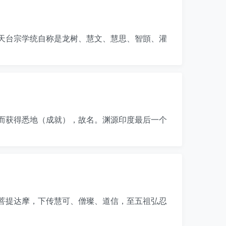
天台宗学统自称是龙树、慧文、慧思、智顗、灌
而获得悉地（成就），故名。渊源印度最后一个
菩提达摩，下传慧可、僧璨、道信，至五祖弘忍