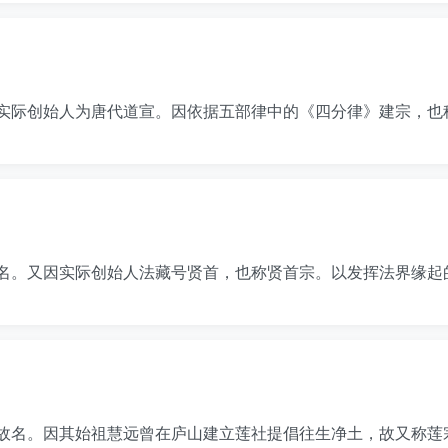
实际创始人为唐代道宣。因依据五部律中的《四分律》建宗，也
名。又因实际创始人法藏号贤首，也称贤首宗。以发挥法界缘起
故名。因其始祖慧远曾在庐山建立莲社提倡往生净土，故又称莲