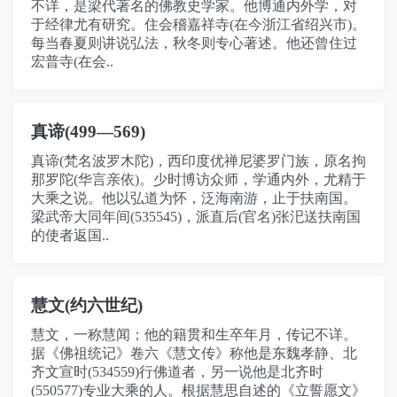
不详，是梁代著名的佛教史学家。他博通内外学，对
于经律尤有研究。住会稽嘉祥寺(在今浙江省绍兴市)。
每当春夏则讲说弘法，秋冬则专心著述。他还曾住过
宏普寺(在会..
真谛(499—569)
真谛(梵名波罗木陀)，西印度优禅尼婆罗门族，原名拘
那罗陀(华言亲依)。少时博访众师，学通内外，尤精于
大乘之说。他以弘道为怀，泛海南游，止于扶南国。
梁武帝大同年间(535545)，派直后(官名)张汜送扶南国
的使者返国..
慧文(约六世纪)
慧文，一称慧闻；他的籍贯和生卒年月，传记不详。
据《佛祖统记》卷六《慧文传》称他是东魏孝静、北
齐文宣时(534559)行佛道者，另一说他是北齐时
(550577)专业大乘的人。根据慧思自述的《立誓愿文》