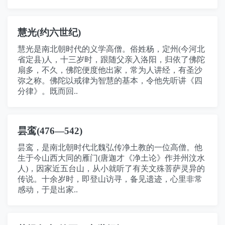
慧光(约六世纪)
慧光是南北朝时代的义学高僧。俗姓杨，定州(今河北
省定县)人，十三岁时，跟随父亲入洛阳，归依了佛陀
扇多，不久，佛陀便度他出家，常为人讲经，有圣沙
弥之称。佛陀以戒律为智慧的基本，令他先听讲《四
分律》。既而回..
昙鸾(476—542)
昙鸾，是南北朝时代北魏弘传净土教的一位高僧。他
生于今山西大同的雁门(唐迦才《净土论》作并州汶水
人)，因家近五台山，从小就听了有关文殊菩萨灵异的
传说。十余岁时，即登山访寻，备见遗迹，心里非常
感动，于是出家..