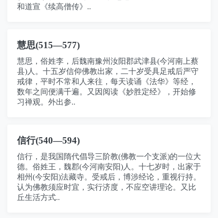
和道宣《续高僧传》..
慧思(515—577)
慧思，俗姓李，后魏南豫州汝阳郡武津县(今河南上蔡
县)人。十五岁信仰佛教出家，二十岁受具足戒后严守
戒律，平时不常和人来往，每天读诵《法华》等经，
数年之间便满千遍。又因阅读《妙胜定经》，开始修
习禅观。外出参..
信行(540—594)
信行，是我国隋代倡导三阶教(佛教一个支派)的一位大
德。俗姓王，魏郡(今河南安阳)人。十七岁时，出家于
相州(今安阳)法藏寺。受戒后，博涉经论，重视行持。
认为佛教须应时宜，实行济度，不应空讲理论。又比
丘生活方式..