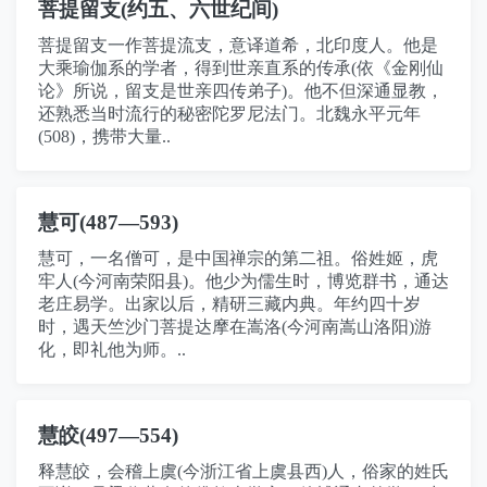
菩提留支(约五、六世纪间)
菩提留支一作菩提流支，意译道希，北印度人。他是
大乘瑜伽系的学者，得到世亲直系的传承(依《金刚仙
论》所说，留支是世亲四传弟子)。他不但深通显教，
还熟悉当时流行的秘密陀罗尼法门。北魏永平元年
(508)，携带大量..
慧可(487—593)
慧可，一名僧可，是中国禅宗的第二祖。俗姓姬，虎
牢人(今河南荣阳县)。他少为儒生时，博览群书，通达
老庄易学。出家以后，精研三藏内典。年约四十岁
时，遇天竺沙门菩提达摩在嵩洛(今河南嵩山洛阳)游
化，即礼他为师。..
慧皎(497—554)
释慧皎，会稽上虞(今浙江省上虞县西)人，俗家的姓氏