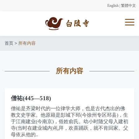
English
|
繁體中文
首页
>
所有内容
所有内容
僧祐(445—518)
僧祐是齐梁时代的一位律学大师，也是古代杰出的佛
教文史学家。他原籍是彭城下邳(今徐州专区邳县)，生
于江南建业(今南京)，俗姓俞氏。幼小时随父母入建初
寺(当时在建业城内)礼拜，欢喜踊跃，就不肯回家。父
母依从他的..